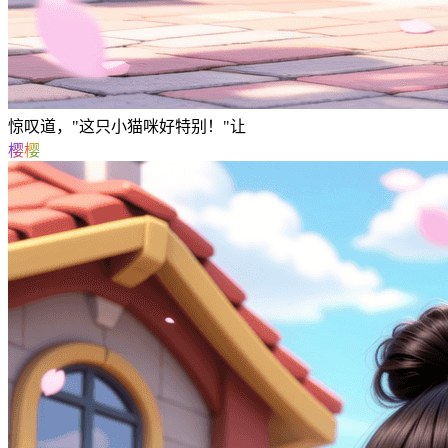
惊叹道，"这只小猫咪好特别！"让
樱樱