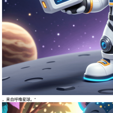
，来自呼噜星球。"