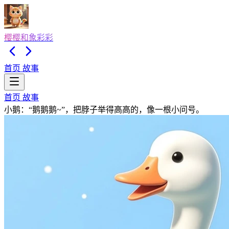
樱樱和象彩彩
首页
故事
首页
故事
小鹅：“鹅鹅鹅~”，把脖子举得高高的，像一根小问号。