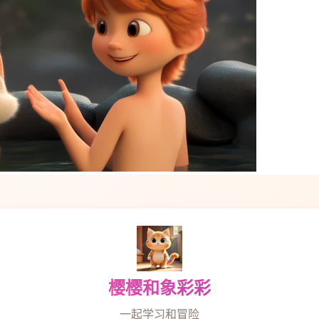
樱樱和象彩彩
一起学习和冒险