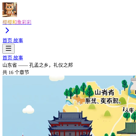
樱樱和象彩彩
首页
故事
首页
故事
山东省 —— 孔孟之乡，礼仪之邦
共 16 个章节