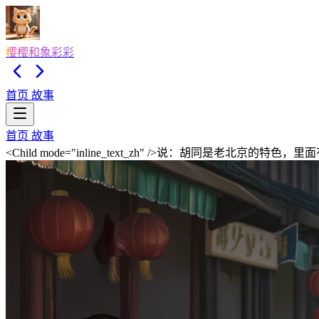
樱樱和象彩彩
首页
故事
首页
故事
<Child mode="inline_text_zh" />说：胡同是老