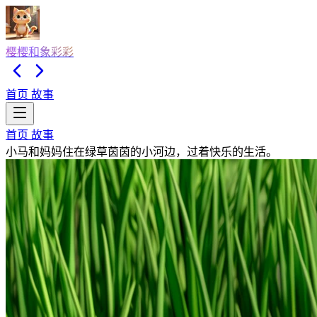
樱樱和象彩彩
首页
故事
首页
故事
小马和妈妈住在绿草茵茵的小河边，过着快乐的生活。