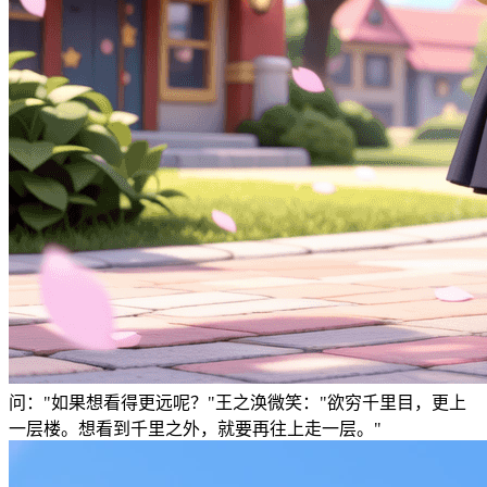
问："如果想看得更远呢？"王之涣微笑："欲穷千里目，更上
一层楼。想看到千里之外，就要再往上走一层。"