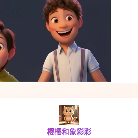
樱樱和象彩彩